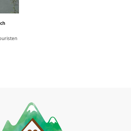
ich
ouristen