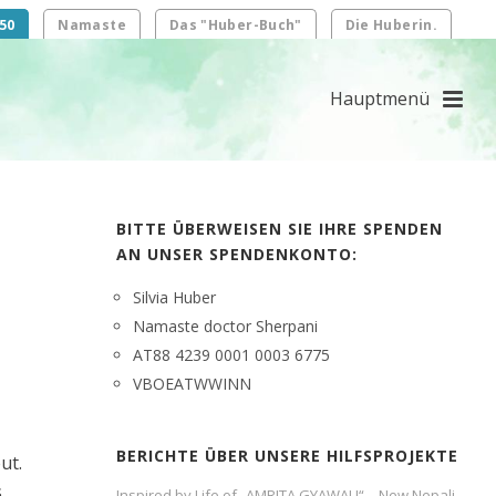
50
Namaste
Das "Huber-Buch"
Die Huberin.
BITTE ÜBERWEISEN SIE IHRE SPENDEN
AN UNSER SPENDENKONTO:
Silvia Huber
Namaste doctor Sherpani
AT88 4239 0001 0003 6775
VBOEATWWINN
BERICHTE ÜBER UNSERE HILFSPROJEKTE
ut.
s
Inspired by Life of „AMRITA GYAWALI“ – New Nepali