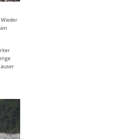
. Wieder
oßen
ärker
menge
Häuser